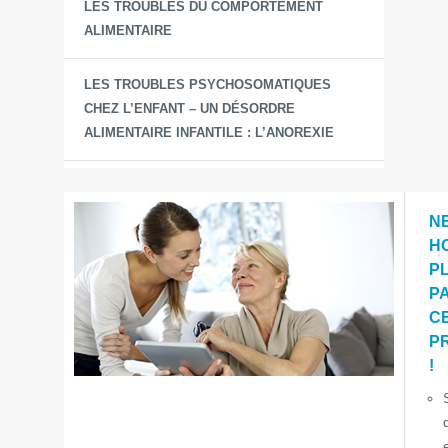
LES TROUBLES DU COMPORTEMENT
ALIMENTAIRE
LES TROUBLES PSYCHOSOMATIQUES
CHEZ L’ENFANT – UN DÉSORDRE
ALIMENTAIRE INFANTILE : L’ANOREXIE
N
H
P
P
C
P
!