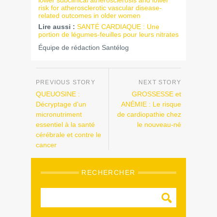
lower subclinical atherosclerosis and lower
risk for atherosclerotic vascular disease-
related outcomes in older women
Lire aussi :
SANTÉ CARDIAQUE : Une
portion de légumes-feuilles pour leurs nitrates
Équipe de rédaction Santélog
QUEUOSINE :
GROSSESSE et
Décryptage d'un
ANÉMIE : Le risque
micronutriment
de cardiopathie chez
essentiel à la santé
le nouveau-né
cérébrale et contre le
cancer
RECHERCHER