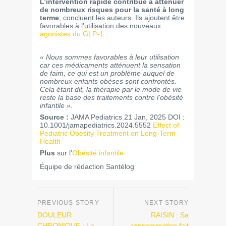
L’intervention rapide contribue à atténuer
de nombreux risques pour la santé à long
terme
, concluent les auteurs. Ils ajoutent être
favorables à l’utilisation des nouveaux
agonistes du GLP-1
:
« Nous sommes favorables à leur utilisation
car ces médicaments atténuent la sensation
de faim, ce qui est un problème auquel de
nombreux enfants obèses sont confrontés.
Cela étant dit, la thérapie par le mode de vie
reste la base des traitements contre l’obésité
infantile ».
Source :
JAMA Pediatrics 21 Jan, 2025 DOI :
10.1001/jamapediatrics.2024.5552
Effect of
Pediatric Obesity Treatment on Long-Term
Health
Plus
sur l’
Obésité infantile
Équipe de rédaction Santélog
DOULEUR
RAISIN : Sa
CHRONIQUE : La
consommation fait