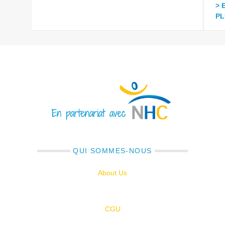
> 
PL
QUI SOMMES-NOUS
About Us
CGU