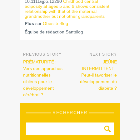
10.1111/ijpo.12290
Childhood central
adiposity at ages 5 and 9 shows consistent
relationship with that of the maternal
grandmother but not other grandparents
Plus
sur
Obésité Blog
Équipe de rédaction Santélog
PRÉMATURITÉ :
JEÛNE
Vers des approches
INTERMITTENT :
nutritionnelles
Peut-il favoriser le
ciblées pour le
développement du
développement
diabète ?
cérébral ?
RECHERCHER