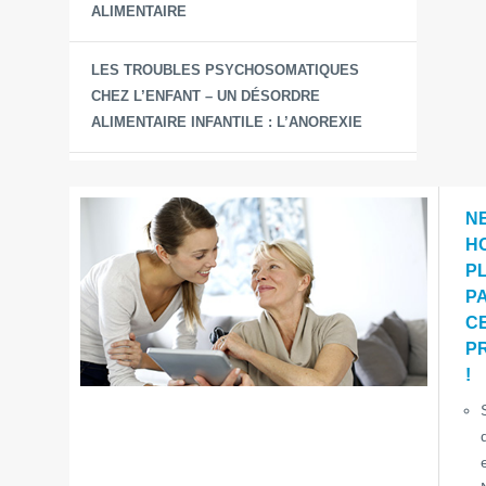
ALIMENTAIRE
LES TROUBLES PSYCHOSOMATIQUES
CHEZ L’ENFANT – UN DÉSORDRE
ALIMENTAIRE INFANTILE : L’ANOREXIE
N
H
P
P
C
P
!