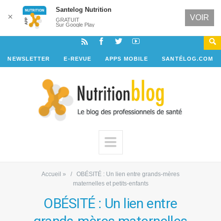
Santelog Nutrition
✕
VOIR
GRATUIT
Sur Google Play
NEWSLETTER
E-REVUE
APPS MOBILE
SANTÉLOG.COM
Accueil
»
OBÉSITÉ : Un lien entre grands-mères
maternelles et petits-enfants
OBÉSITÉ : Un lien entre